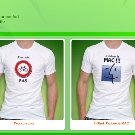
ur confort
tte
n.
J'en suis pas
T-Shirt J'adore le MAC