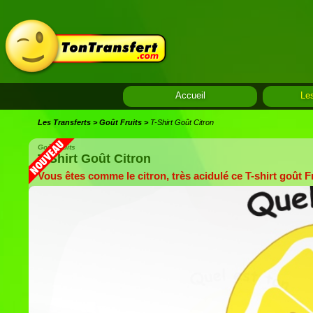
Accueil
Les
Les Transferts
>
Goût Fruits
>
T-Shirt Goût Citron
Goût Fruits
T-Shirt Goût Citron
Vous êtes comme le citron, très acidulé ce T-shirt goût Fr