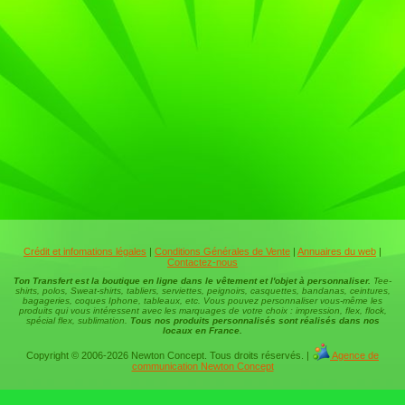
Crédit et infomations légales
|
Conditions Générales de Vente
|
Annuaires du web
|
Contactez-nous
Ton Transfert est la boutique en ligne dans le vêtement et l'objet à personnaliser.
Tee-
shirts, polos, Sweat-shirts, tabliers, serviettes, peignoirs, casquettes, bandanas, ceintures,
bagageries, coques Iphone, tableaux, etc. Vous pouvez personnaliser vous-même les
produits qui vous intéressent avec les marquages de votre choix : impression, flex, flock,
spécial flex, sublimation.
Tous nos produits personnalisés sont réalisés dans nos
locaux en France.
Copyright © 2006-2026 Newton Concept. Tous droits réservés. |
Agence de
communication Newton Concept