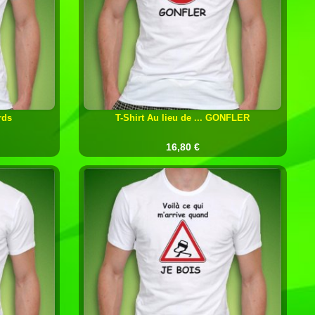
rds
T-Shirt Au lieu de ... GONFLER
16,80 €