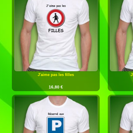
J'aime pas les filles
J
16,80 €