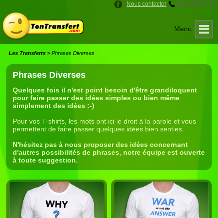
|
Nous contacter
04 11 81 97 20
Les Transferts
Mon Compte
Suggestions
Accueil
Panier
Les Transferts
>
Phrases Diverses
Phrases Diverses
Quelques fois il n'est point besoin d'être grandiloquent
pour faire passer des idées simples ou bien même
simplement des idées :-)
Pour vos T-shirts, les mots ont ici le droit à la parole et vous
permettent de faire passer quelques idées bien senties.
N'hésitez pas à nous proposer des idées concernant
d'autres possibilités de phrases, notre équipe est ouverte
à toute suggestion.